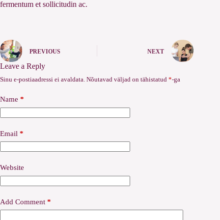
fermentum et sollicitudin ac.
PREVIOUS
NEXT
Leave a Reply
Sinu e-postiaadressi ei avaldata.
Nõutavad väljad on tähistatud
*
-ga
Name
*
Email
*
Website
Add Comment
*