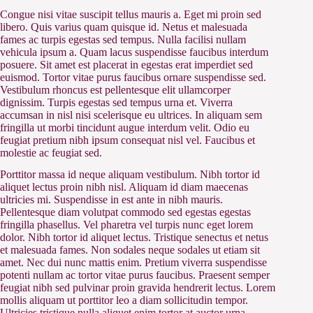
Congue nisi vitae suscipit tellus mauris a. Eget mi proin sed
libero. Quis varius quam quisque id. Netus et malesuada
fames ac turpis egestas sed tempus. Nulla facilisi nullam
vehicula ipsum a. Quam lacus suspendisse faucibus interdum
posuere. Sit amet est placerat in egestas erat imperdiet sed
euismod. Tortor vitae purus faucibus ornare suspendisse sed.
Vestibulum rhoncus est pellentesque elit ullamcorper
dignissim. Turpis egestas sed tempus urna et. Viverra
accumsan in nisl nisi scelerisque eu ultrices. In aliquam sem
fringilla ut morbi tincidunt augue interdum velit. Odio eu
feugiat pretium nibh ipsum consequat nisl vel. Faucibus et
molestie ac feugiat sed.
Porttitor massa id neque aliquam vestibulum. Nibh tortor id
aliquet lectus proin nibh nisl. Aliquam id diam maecenas
ultricies mi. Suspendisse in est ante in nibh mauris.
Pellentesque diam volutpat commodo sed egestas egestas
fringilla phasellus. Vel pharetra vel turpis nunc eget lorem
dolor. Nibh tortor id aliquet lectus. Tristique senectus et netus
et malesuada fames. Non sodales neque sodales ut etiam sit
amet. Nec dui nunc mattis enim. Pretium viverra suspendisse
potenti nullam ac tortor vitae purus faucibus. Praesent semper
feugiat nibh sed pulvinar proin gravida hendrerit lectus. Lorem
mollis aliquam ut porttitor leo a diam sollicitudin tempor.
Ultricies tristique nulla aliquet enim tortor at auctor urna.