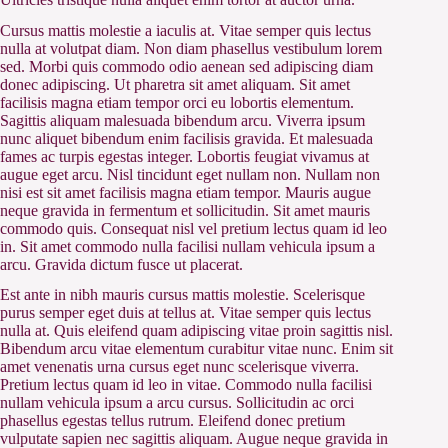
Cursus mattis molestie a iaculis at. Vitae semper quis lectus
nulla at volutpat diam. Non diam phasellus vestibulum lorem
sed. Morbi quis commodo odio aenean sed adipiscing diam
donec adipiscing. Ut pharetra sit amet aliquam. Sit amet
facilisis magna etiam tempor orci eu lobortis elementum.
Sagittis aliquam malesuada bibendum arcu. Viverra ipsum
nunc aliquet bibendum enim facilisis gravida. Et malesuada
fames ac turpis egestas integer. Lobortis feugiat vivamus at
augue eget arcu. Nisl tincidunt eget nullam non. Nullam non
nisi est sit amet facilisis magna etiam tempor. Mauris augue
neque gravida in fermentum et sollicitudin. Sit amet mauris
commodo quis. Consequat nisl vel pretium lectus quam id leo
in. Sit amet commodo nulla facilisi nullam vehicula ipsum a
arcu. Gravida dictum fusce ut placerat.
Est ante in nibh mauris cursus mattis molestie. Scelerisque
purus semper eget duis at tellus at. Vitae semper quis lectus
nulla at. Quis eleifend quam adipiscing vitae proin sagittis nisl.
Bibendum arcu vitae elementum curabitur vitae nunc. Enim sit
amet venenatis urna cursus eget nunc scelerisque viverra.
Pretium lectus quam id leo in vitae. Commodo nulla facilisi
nullam vehicula ipsum a arcu cursus. Sollicitudin ac orci
phasellus egestas tellus rutrum. Eleifend donec pretium
vulputate sapien nec sagittis aliquam. Augue neque gravida in