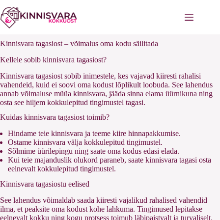
Перейти
к
сути
Kinnisvara tagasiost – võimalus oma kodu säilitada
Kellele sobib kinnisvara tagasiost?
Kinnisvara tagasiost sobib inimestele, kes vajavad kiiresti rahalisi
vahendeid, kuid ei soovi oma kodust lõplikult loobuda. See lahendus
annab võimaluse müüa kinnisvara, jääda sinna elama üürnikuna ning
osta see hiljem kokkulepitud tingimustel tagasi.
Kuidas kinnisvara tagasiost toimib?
Hindame teie kinnisvara ja teeme kiire hinnapakkumise.
Ostame kinnisvara välja kokkulepitud tingimustel.
Sõlmime üürilepingu ning saate oma kodus edasi elada.
Kui teie majanduslik olukord paraneb, saate kinnisvara tagasi osta
eelnevalt kokkulepitud tingimustel.
Kinnisvara tagasiostu eelised
See lahendus võimaldab saada kiiresti vajalikud rahalised vahendid
ilma, et peaksite oma kodust kohe lahkuma. Tingimused lepitakse
eelnevalt kokku ning kogu protsess toimub läbipaistvalt ja turvaliselt.