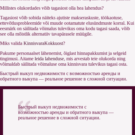
Millistes olukordades võib tagasiost olla hea lahendus?
Tagasiost võib sobida näiteks ajutiste makseraskuste, töökaotuse,
ettevõtlusprobleemide või muude ootamatute elusündmuste korral. Kui
eesmärk on säilitada võimalus tulevikus oma kodu tagasi saada, võib
see olla mõistlik alternatiiv tavapärasele müügile.
Miks valida
KinnisvaraKokkuost
?
Pakume personaalset lähenemist, õiglast hinnapakkumist ja selgeid
tingimusi. Aitame
leida lahenduse
, mis arvestab teie olukorda ning
võimaldab säilitada võimaluse oma kinnisvara tulevikus tagasi osta.
Быстрый выкуп недвижимости с возможностью аренды и
обратного выкупа — реальное решение в сложной ситуации.
Быстрый выкуп недвижимости с
возможностью аренды и обратного выкупа —
реальное решение в сложной ситуации.