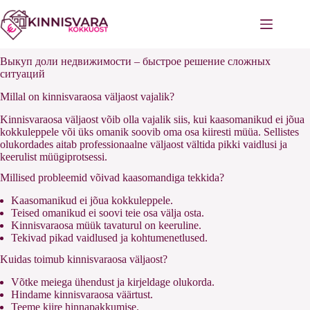
Перейти
к
сути
Выкуп доли недвижимости – быстрое решение сложных
ситуаций
Millal on kinnisvaraosa väljaost vajalik?
Kinnisvaraosa väljaost võib olla vajalik siis, kui kaasomanikud ei jõua
kokkuleppele või üks omanik soovib oma osa kiiresti müüa. Sellistes
olukordades aitab professionaalne väljaost vältida pikki vaidlusi ja
keerulist müügiprotsessi.
Millised probleemid võivad kaasomandiga tekkida?
Kaasomanikud ei jõua kokkuleppele.
Teised omanikud ei soovi teie osa välja osta.
Kinnisvaraosa müük tavaturul on keeruline.
Tekivad pikad vaidlused ja kohtumenetlused.
Kuidas toimub kinnisvaraosa väljaost?
Võtke meiega ühendust ja kirjeldage olukorda.
Hindame kinnisvaraosa väärtust.
Teeme kiire hinnapakkumise.