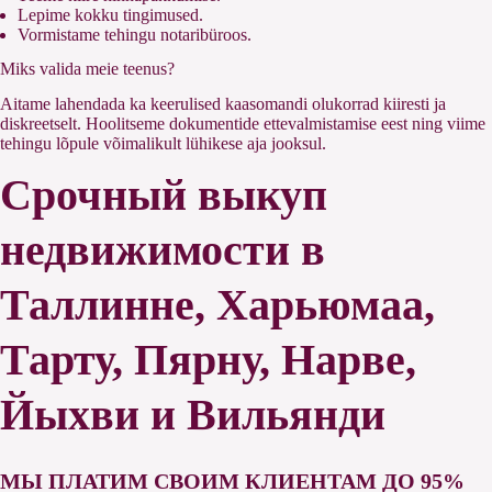
Lepime kokku tingimused.
Vormistame tehingu notaribüroos.
Miks valida meie teenus?
Aitame lahendada ka keerulised kaasomandi olukorrad kiiresti ja
diskreetselt. Hoolitseme dokumentide ettevalmistamise eest ning viime
tehingu lõpule võimalikult lühikese aja jooksul.
Срочный выкуп
недвижимости в
Таллинне, Харьюмаа,
Тарту, Пярну, Нарве,
Йыхви и Вильянди
МЫ ПЛАТИМ СВОИМ КЛИЕНТАМ ДО 95%