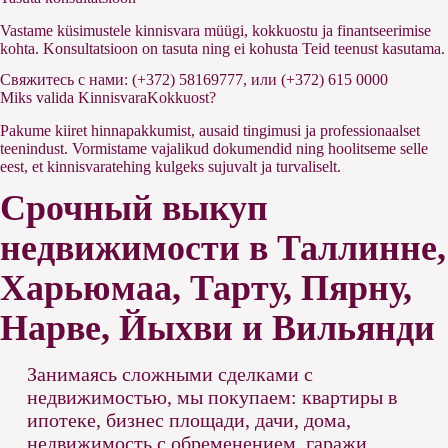
Vastame küsimustele kinnisvara müügi, kokkuostu ja finantseerimise
kohta. Konsultatsioon on tasuta ning ei kohusta Teid teenust kasutama.
Свяжитесь с нами: (+372) 58169777, или (+372) 615 0000
Miks valida KinnisvaraKokkuost?
Pakume kiiret hinnapakkumist, ausaid tingimusi ja professionaalset
teenindust. Vormistame vajalikud dokumendid ning hoolitseme selle
eest, et kinnisvaratehing kulgeks sujuvalt ja turvaliselt.
Срочный выкуп
недвижимости в Таллинне,
Харьюмаа, Тарту, Пярну,
Нарве, Йыхви и Вильянди
Занимаясь сложными сделками с
недвижимостью, мы покупаем: квартиры в
ипотеке, бизнес площади, дачи, дома,
недвижимость с обременением, гаражи,