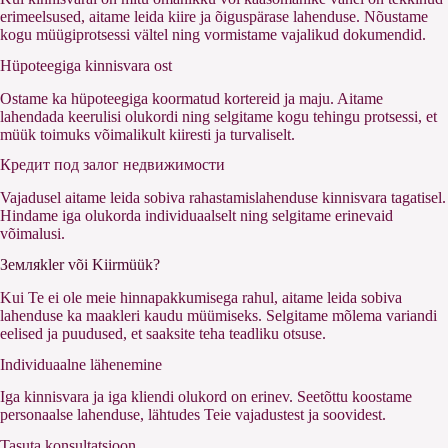
erimeelsused, aitame leida kiire ja õiguspärase lahenduse. Nõustame
kogu müügiprotsessi vältel ning vormistame vajalikud dokumendid.
Hüpoteegiga kinnisvara ost
Ostame ka hüpoteegiga koormatud kortereid ja maju. Aitame
lahendada keerulisi olukordi ning selgitame kogu tehingu protsessi, et
müük toimuks võimalikult kiiresti ja turvaliselt.
Кредит под залог недвижимости
Vajadusel aitame leida sobiva rahastamislahenduse kinnisvara tagatisel.
Hindame iga olukorda individuaalselt ning selgitame erinevaid
võimalusi.
Земляkler või Kiirmüük?
Kui Te ei ole meie hinnapakkumisega rahul, aitame leida sobiva
lahenduse ka maakleri kaudu müümiseks. Selgitame mõlema variandi
eelised ja puudused, et saaksite teha teadliku otsuse.
Individuaalne lähenemine
Iga kinnisvara ja iga kliendi olukord on erinev. Seetõttu koostame
personaalse lahenduse, lähtudes Teie vajadustest ja soovidest.
Tasuta konsultatsioon