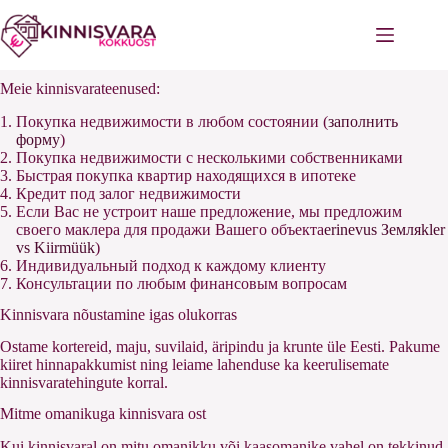
Перейти
к
сути
Meie kinnisvarateenused:
Покупка недвижимости в любом состоянии (
заполнить
форму
)
Покупка недвижимости с несколькими собственниками
Быстрая покупка квартир находящихся в ипотеке
Кредит под залог недвижимости
Если Вас не устроит наше предложение, мы предложим
своего маклера для продажи Вашего объекта
erinevus Земляkler
vs Kiirmüük
)
Индивидуальный подход к каждому клиенту
Консультации по любым финансовым вопросам
Kinnisvara nõustamine igas olukorras
Ostame kortereid, maju, suvilaid, äripindu ja krunte üle Eesti. Pakume
kiiret hinnapakkumist ning leiame lahenduse ka keerulisemate
kinnisvaratehingute korral.
Mitme omanikuga kinnisvara ost
Kui kinnisvaral on mitu omanikku või kaasomanike vahel on tekkinud