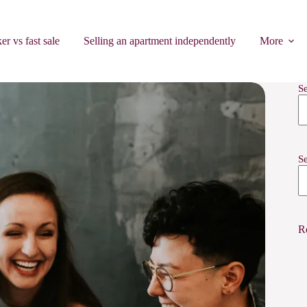
er vs fast sale
Selling an apartment independently
More
S
S
R