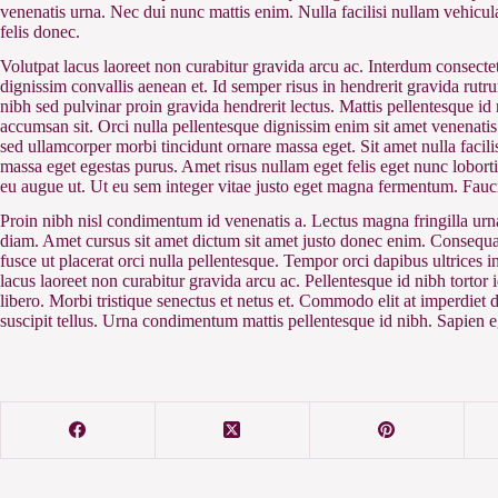
venenatis urna. Nec dui nunc mattis enim. Nulla facilisi nullam vehicu
felis donec.
Volutpat lacus laoreet non curabitur gravida arcu ac. Interdum consectet
dignissim convallis aenean et. Id semper risus in hendrerit gravida rutru
nibh sed pulvinar proin gravida hendrerit lectus. Mattis pellentesque id n
accumsan sit. Orci nulla pellentesque dignissim enim sit amet venenatis
sed ullamcorper morbi tincidunt ornare massa eget. Sit amet nulla facil
massa eget egestas purus. Amet risus nullam eget felis eget nunc lobortis
eu augue ut. Ut eu sem integer vitae justo eget magna fermentum. Fauci
Proin nibh nisl condimentum id venenatis a. Lectus magna fringilla urna
diam. Amet cursus sit amet dictum sit amet justo donec enim. Consequat
fusce ut placerat orci nulla pellentesque. Tempor orci dapibus ultrices in
lacus laoreet non curabitur gravida arcu ac. Pellentesque id nibh tortor 
libero. Morbi tristique senectus et netus et. Commodo elit at imperdiet 
suscipit tellus. Urna condimentum mattis pellentesque id nibh. Sapien e