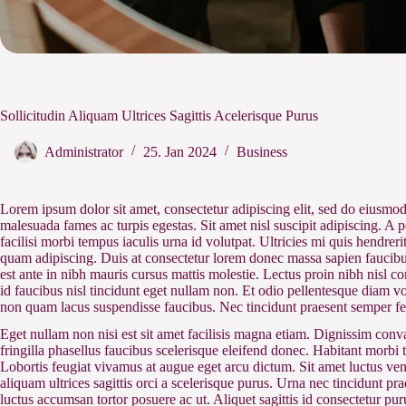
Sollicitudin Aliquam Ultrices Sagittis Acelerisque Purus
Administrator
25. Jan 2024
Business
Lorem ipsum dolor sit amet, consectetur adipiscing elit, sed do eiusmod
malesuada fames ac turpis egestas. Sit amet nisl suscipit adipiscing. A p
facilisi morbi tempus iaculis urna id volutpat. Ultricies mi quis hendre
quam adipiscing. Duis at consectetur lorem donec massa sapien faucibus e
est ante in nibh mauris cursus mattis molestie. Lectus proin nibh nisl
id faucibus nisl tincidunt eget nullam non. Et odio pellentesque diam v
non quam lacus suspendisse faucibus. Nec tincidunt praesent semper fe
Eget nullam non nisi est sit amet facilisis magna etiam. Dignissim conv
fringilla phasellus faucibus scelerisque eleifend donec. Habitant morbi t
Lobortis feugiat vivamus at augue eget arcu dictum. Sit amet luctus venen
aliquam ultrices sagittis orci a scelerisque purus. Urna nec tincidunt pra
luctus accumsan tortor posuere ac ut. Aliquet sagittis id consectetur pur