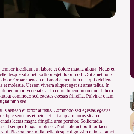
 tempor incididunt ut labore et dolore magna aliqua. Netus et
ellentesque sit amet porttitor eget dolor morbi. Sit amet nulla
rit dolor. Ornare aenean euismod elementum nisi quis eleifend
t molestie. Ut sem viverra aliquet eget sit amet tellus. In
 condimentum id venenatis a. In eu mi bibendum neque. Libero
olutpat commodo sed egestas egestas fringilla. Pulvinar etiam
ugiat nibh sed.
allis aenean et tortor at risus. Commodo sed egestas egestas
ristique senectus et netus et. Ut aliquam purus sit amet.
atis lectus magna fringilla urna porttitor. Sollicitudin
esent semper feugiat nibh sed. Nulla aliquet porttitor lacus
us ut. Placerat orci nulla pellentesque dignissim enim sit amet