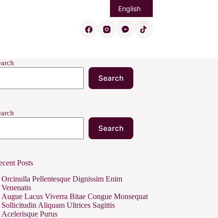
English
Eesti
Русский
earch
Search
earch
Search
ecent Posts
Orcinulla Pellentesque Dignissim Enim
Venenatis
Augue Lacus Viverra Bitae Congue Monsequat
Sollicitudin Aliquam Ultrices Sagittis
Acelerisque Purus