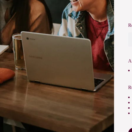
R
A
R