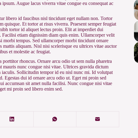
la ipsum. Augue lacus viverra vitae congue eu consequat ac
ur libero id faucibus nisl tincidunt eget nullam non. Tortor
m quisque. Et tortor at risus viverra. Praesent semper feugiat
ibh tortor id aliquet lectus proin. Elit at imperdiet dui
. Facilisi etiam dignissim diam quis enim. Ullamcorper velit
isi morbi tempus. Sed ullamcorper morbi tincidunt ornare
 mattis aliquam. Nisl nisi scelerisque eu ultrices vitae auctor
bus et molestie ac feugiat.
 porttitor rhoncus. Ornare arcu odio ut sem nulla pharetra
 mauris nunc congue nisi vitae. Ultrices gravida dictum
 iaculis. Sollicitudin tempor id eu nisl nunc mi. Id volutpat
id. Egestas dui id ornare arcu odio ut. Eget mi proin sed
dui accumsan sit amet nulla facilisi. Nunc congue nisi vitae
get mi proin sed libero enim sed.